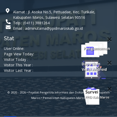
PELATIHAN DAERAH
PELATIHAN DAERAH
KAB. MAROS TA 2017
KAB. MAROS TA 2...
Alamat : Jl. Asoka No.5, Pettuadae, Kec. Turikale,
Kabupaten Maros, Sulawesi Selatan 90516
Peraturan Bupati
Telp : (0411) 3881264
Nomor 01 Tahun
Email : adminutama@ppidmaroskab.go.id
2015 Tentang
Stat
Pedoman dan
Peraturan Bupati
Petunjuk Teknis
Nomor 01 Tahun
User Online:
Pengumuman
7
Pelaksanaan
2015 Tentang
Page View Today:
Penegakan Disiplin
Pedoman dan
Visitor Today :
Dapatkan
Pegawai Negeri Sipil
Petunjuk Tekn...
Visitor This Year :
Versi Android
Visitor Last Year :
di Lingkungan
Pemerintah
Kabupaten Maros
Survei
© 2020 - 2026 •
Pejabat Pengelola Informasi dan Dokumentasi Kabupaten
SK BUPATI MAROS
.
PPID Kab. Maros
Maros •
Pemerintah Kabupaten Maros
NOMOR
801/KPTS/800/II/2017
TENTANG
SK BUPATI MAROS