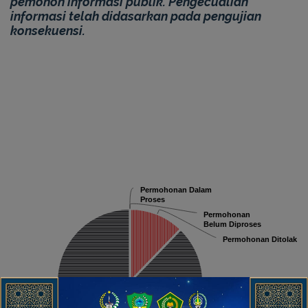
pemohon informasi publik. Pengecualian
informasi telah didasarkan pada pengujian
konsekuensi.
Permohonan Dalam
Permohonan Dalam
Proses
Proses
Permohonan
Permohonan
Belum Diproses
Belum Diproses
Permohonan Ditolak
Permohonan Ditolak