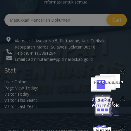
Informasi untuk semua
Alamat : Jl. Asoka No.5, Pettuadae, Kec. Turikale,
Kabupaten Maros, Sulawesi Selatan 90516
Telp : (0411) 3881264
Email : adminutama@ppidmaroskab.go.id
Stat
Pengumuman
User Online:
Page View Today:
Visitor Today :
Dapatkan
Visitor This Year :
Versi Android
Visitor Last Year :
Survei
© 2020 - 2026 •
Pejabat Pengelola Informasi dan Dokumentasi Kabupaten